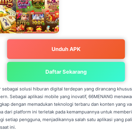
Unduh APK
Daftar Sekarang
sebagai solusi hiburan digital terdepan yang dirancang khusu
rn. Sebagai aplikasi mobile yang inovatif, 66MENANG menawa
gkap dengan memadukan teknologi terbaru dan konten yang vari
a dari platform ini terletak pada kemampuannya untuk member
gi setiap pengguna, menjadikannya salah satu aplikasi yang pali
saat ini.