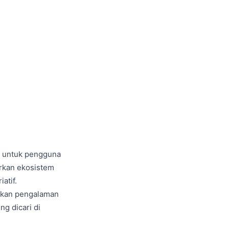
s untuk pengguna
rkan ekosistem
atif.
ikan pengalaman
ng dicari di