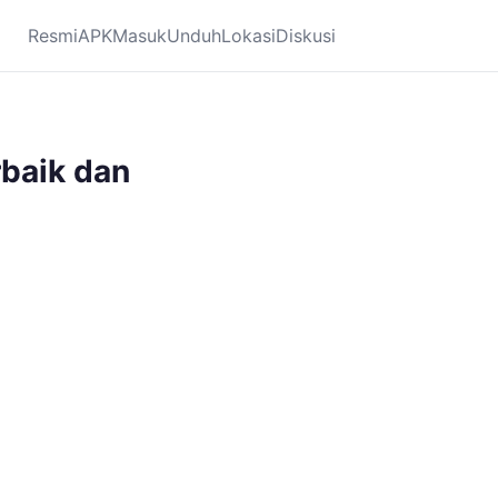
Resmi
APK
Masuk
Unduh
Lokasi
Diskusi
rbaik dan