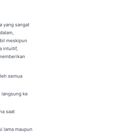
a yang sangat
ndalam,
abil meskipun
intuitif,
 memberikan
oleh semua
e langsung ke
na saat
rsi lama maupun