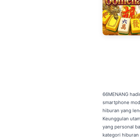
66MENANG hadir 
smartphone mode
hiburan yang len
Keunggulan utam
yang personal ba
kategori hiburan 