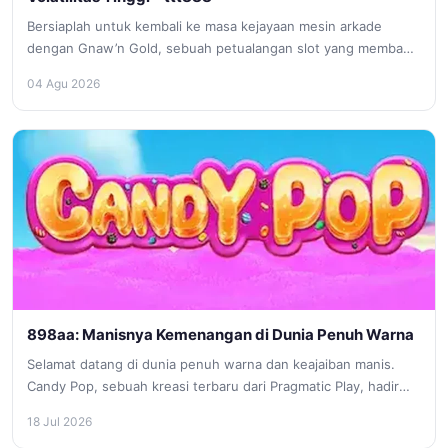
Bersiaplah untuk kembali ke masa kejayaan mesin arkade
dengan Gnaw’n Gold, sebuah petualangan slot yang membawa
nuansa klasik ke layar...
04 Agu 2026
898aa: Manisnya Kemenangan di Dunia Penuh Warna
Selamat datang di dunia penuh warna dan keajaiban manis.
Candy Pop, sebuah kreasi terbaru dari Pragmatic Play, hadir
untuk memanjakan...
18 Jul 2026