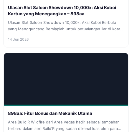
Ulasan Slot Saloon Showdown 10,000x: Aksi Koboi
Kartun yang Menegangkan – 898aa
Ulasan Slot Saloon Showdown 10,000x: Aksi Koboi Berbulu
yang Mengguncang Bersiaplah untuk petualangan liar di kota
perbatasan yang penuh dengan...
14 Jun 2026
898aa: Fitur Bonus dan Mekanik Utama
Area Build'R Wildfire dari Area Vegas hadir sebagai tambahan
terbaru dalam seri Build'R yang sudah dikenal luas oleh para