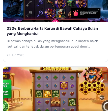
333v: Berburu Harta Karun di Bawah Cahaya Bulan
yang Menghantui
Di bawah cahaya bulan yang menghantui, dua kapten bajak
laut saingan terjebak dalam pertempuran abadi demi
memperebutkan harta karun yang...
23 Jun 2026