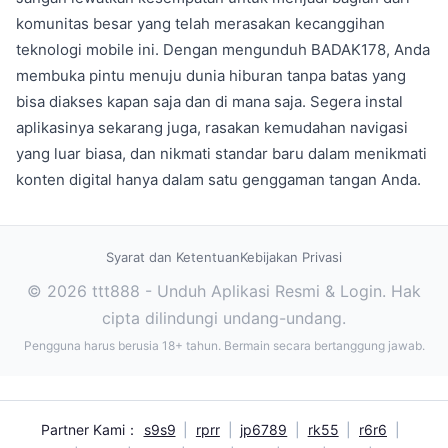
komunitas besar yang telah merasakan kecanggihan
teknologi mobile ini. Dengan mengunduh BADAK178, Anda
membuka pintu menuju dunia hiburan tanpa batas yang
bisa diakses kapan saja dan di mana saja. Segera instal
aplikasinya sekarang juga, rasakan kemudahan navigasi
yang luar biasa, dan nikmati standar baru dalam menikmati
konten digital hanya dalam satu genggaman tangan Anda.
Syarat dan Ketentuan
Kebijakan Privasi
© 2026 ttt888 - Unduh Aplikasi Resmi & Login. Hak
cipta dilindungi undang-undang.
Pengguna harus berusia 18+ tahun. Bermain secara bertanggung jawab.
Partner Kami：
s9s9
|
rprr
|
jp6789
|
rk55
|
r6r6
|