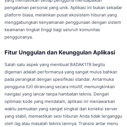
yang memastikan setiap pengguna mendapatkan
pengalaman personal yang unik. Aplikasi ini bukan sekadar
platform biasa, melainkan pusat ekosistem hiburan yang
menggabungkan kenyamanan penggunaan dengan sistem
keamanan tingkat tinggi bagi seluruh komunitas
penggunanya.
Fitur Unggulan dan Keunggulan Aplikasi
Salah satu aspek yang membuat BADAK178 begitu
digemari adalah performanya yang sangat mulus bahkan
pada perangkat dengan spesifikasi standar. Antarmuka
pengguna (UI) dirancang secara intuitif, memungkinkan
navigasi yang lancar tanpa hambatan teknis. Dengan
optimasi kode yang mendalam, aplikasi ini menawarkan
waktu pemuatan yang sangat singkat dan koneksi server
yang stabil, memastikan sesi hiburan Anda tidak terganggu
oleh lag atau masalah teknis lainnya. Transisi antar menu