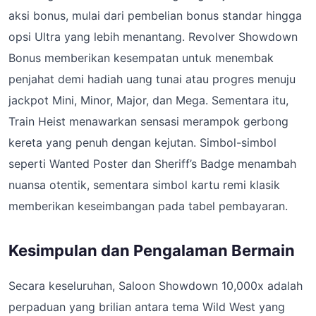
aksi bonus, mulai dari pembelian bonus standar hingga
opsi Ultra yang lebih menantang. Revolver Showdown
Bonus memberikan kesempatan untuk menembak
penjahat demi hadiah uang tunai atau progres menuju
jackpot Mini, Minor, Major, dan Mega. Sementara itu,
Train Heist menawarkan sensasi merampok gerbong
kereta yang penuh dengan kejutan. Simbol-simbol
seperti Wanted Poster dan Sheriff’s Badge menambah
nuansa otentik, sementara simbol kartu remi klasik
memberikan keseimbangan pada tabel pembayaran.
Kesimpulan dan Pengalaman Bermain
Secara keseluruhan, Saloon Showdown 10,000x adalah
perpaduan yang brilian antara tema Wild West yang