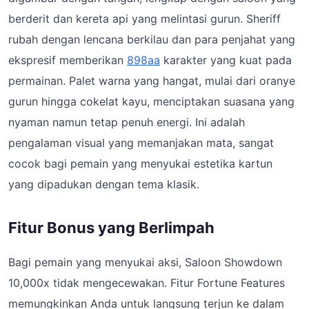
berderit dan kereta api yang melintasi gurun. Sheriff
rubah dengan lencana berkilau dan para penjahat yang
ekspresif memberikan
898aa
karakter yang kuat pada
permainan. Palet warna yang hangat, mulai dari oranye
gurun hingga cokelat kayu, menciptakan suasana yang
nyaman namun tetap penuh energi. Ini adalah
pengalaman visual yang memanjakan mata, sangat
cocok bagi pemain yang menyukai estetika kartun
yang dipadukan dengan tema klasik.
Fitur Bonus yang Berlimpah
Bagi pemain yang menyukai aksi, Saloon Showdown
10,000x tidak mengecewakan. Fitur Fortune Features
memungkinkan Anda untuk langsung terjun ke dalam